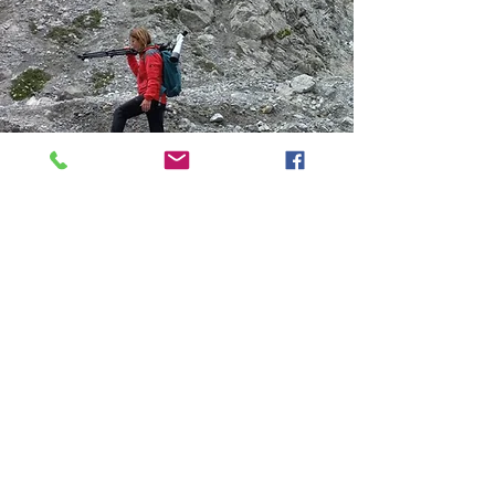
Kontakt
Aktuelle
Touren
Preise
MY WAVES
+41 77 496 05 76
ivonneg@gmx.ch
© 2024 Ivonne Godly