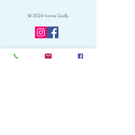
© 2024 Ivonne Godly
Protezione dei dati
Impressum
ano le regole della SBV Svizzera